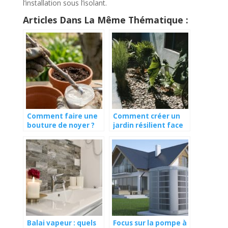
l’installation sous l’isolant.
Articles Dans La Même Thématique :
Comment faire une
Comment créer un
bouture de noyer ?
jardin résilient face
aux conditions
climatiques
extrêmes ?
Balai vapeur : quels
Focus sur la pompe à