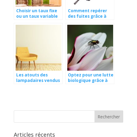
Choisir un taux fixe
Comment repérer
ou un taux variable
des fuites grâce à
pour son
une caméra
hypothèque au
d’inspection ?
Canada ?
Les atouts des
Optez pour une lutte
lampadaires vendus
biologique grâce à
par IKEA
des pièges à
phéromones
Articles récents