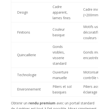
Cadre
Cadre invisible,
Design
apparent,
(>200mm)
lames fines
Motifs usinés, li
Couleur
Finitions
décoratifs, pale
basique
couleurs RAL
Gonds
visibles,
Gonds invisibles
Quincaillerie
visserie
encastrées, viss
standard
Ouverture
Motorisation int
Technologie
manuelle
contrôle via sm
Piliers et sol
Piliers assortis, 
Environnement
basiques
éclairage design
Obtenir un
rendu premium
avec un portail standard
de 4 mètres est tout à fait possible. Misez simplement