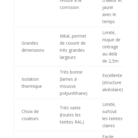
résiste à la
chaleur et
corrosion
jaunir
avec le
temps
Limité,
Idéal, permet
risque de
Grandes
de couvrir de
cintrage
dimensions
très grandes
au-delà
largeurs
de 2,5m
Très bonne
Excellente
Isolation
(lames à
(structure
thermique
mousse
alvéolaire)
polyuréthane)
Limité,
Très vaste
Choix de
surtout
(toutes les
couleurs
les teintes
teintes RAL)
claires
Facile,