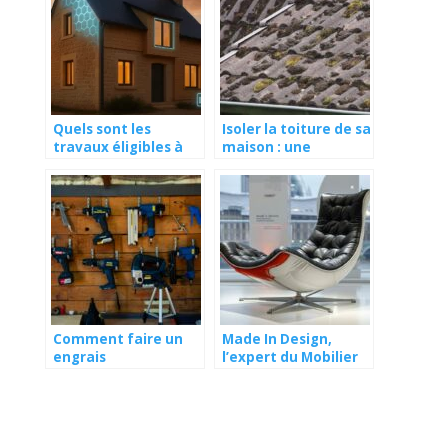
Quels sont les
Isoler la toiture de sa
travaux éligibles à
maison : une
l’éco-PTZ ?
nécessité pour
réaliser des
économies d’énergie
Comment faire un
Made In Design,
engrais
l’expert du Mobilier
hydroponique
Made In England
maison ?