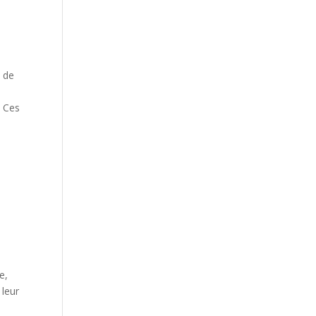
t de
. Ces
e,
 leur