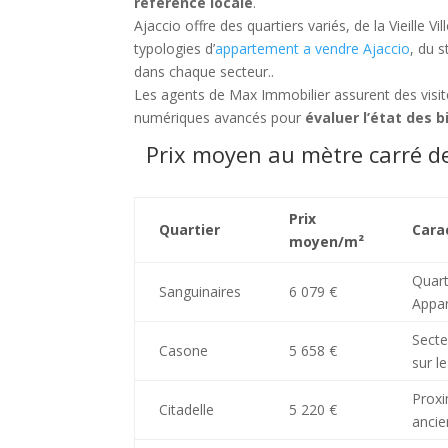
référence locale
.
Ajaccio offre des quartiers variés, de la Vieille V
typologies d’
appartement a vendre Ajaccio
, du 
dans chaque secteur..
Les agents de Max Immobilier assurent des visites
numériques avancés pour
évaluer l’état des b
Prix moyen au mètre carré d
Prix
Quartier
Cara
moyen/m²
Quart
Sanguinaires
6 079 €
Appar
Secte
Casone
5 658 €
sur le
Proxi
Citadelle
5 220 €
ancie