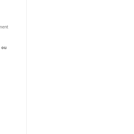
ement
 ou