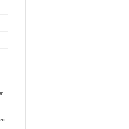
ur
ent